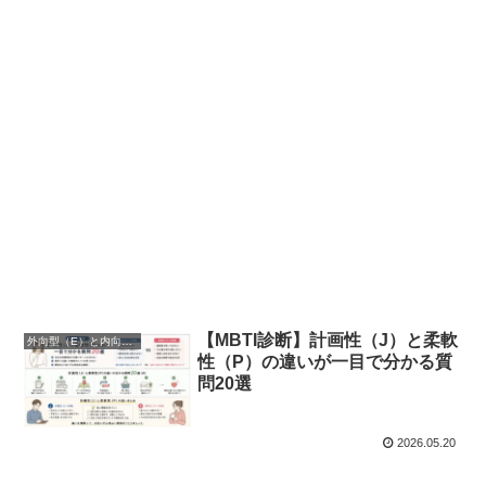
【MBTI診断】計画性（J）と柔軟
外向型（E）と内向型（I）の違い
性（P）の違いが一目で分かる質
問20選
2026.05.20