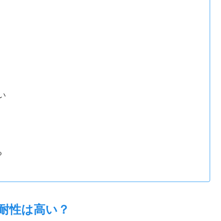
い
る
ス耐性は高い？