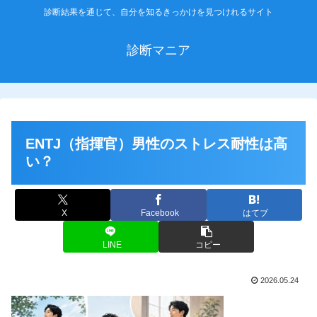
診断結果を通じて、自分を知るきっかけを見つけれるサイト
診断マニア
ENTJ（指揮官）男性のストレス耐性は高
い？
X
Facebook
はてブ
LINE
コピー
2026.05.24