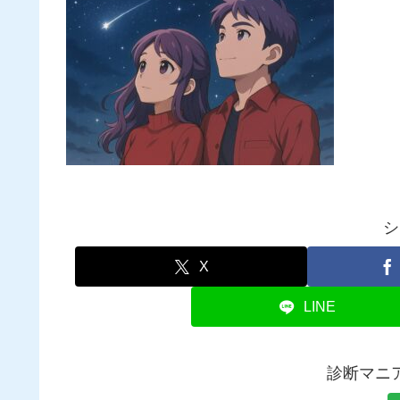
シ
X
LINE
診断マニ