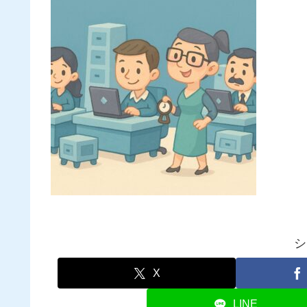
シ
X
LINE