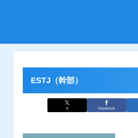
ESTJ（幹部）
X
Facebook