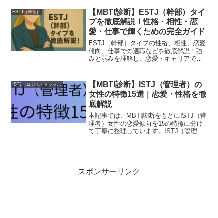
理解したい方、自分自身を知りたい方に
役立つ内容です。ぜひ参考にして頂けれ
【MBTI診断】ESTJ（幹部）タイ
ESTJ（幹部）
ば幸いです。
プを徹底解説！性格・相性・恋
愛・仕事で輝くための完全ガイド
ESTJ（幹部）タイプの性格、相性、恋愛
傾向、仕事での適職などを徹底解説！強
みと弱みを理解し、恋愛・キャリアでの
実践的アドバイスも紹介しています。是
非参考にして頂ければ幸いです。
【MBTI診断】ISTJ（管理者）の
ISTJ（ロジスティシャン）
女性の特徴15選｜恋愛・性格を徹
底解説
本記事では、MBTI診断をもとにISTJ（管
理者）女性の恋愛傾向を15の特徴に分け
て丁寧に整理しています。ISTJ（管理
者）女性の理解したい方、自分自身を知
りたい方に役立つ内容です。ぜひ参考に
して頂ければ幸いです。
スポンサーリンク