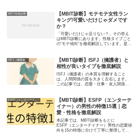
ともに紹介。ESFPの性格特徴や相性の活
かし方もわかりやすく解説しています。
【MBIT診断】モテモテ女性ラン
MBTI性格診断
キング!可愛いだけじゃダメです
か？
「可愛いだけじゃ足りない？」その答え
はMBTI診断にあります。性格タイプごと
の“モテ傾向”を徹底解説しています。是非
参考にして頂ければ幸いです。
【MBTI診断】ISFJ（擁護者）と
ISFJ（擁護者）
相性が良いタイプを徹底解説
ISFJ（擁護者）の本質を理解すること
は、人間関係の質を大きく左右します。
この記事では、恋愛・仕事・友人関係に
おける「本当に相性が良いタイプ」と注
意すべき相手をMBTI理論に基づいて解説
しています。是非参考にして頂ければ幸
【MBTI診断】ESFP（エンターテ
ESFP（エンターテイナー）
いです。
イナー）の男性の特徴15選｜恋
愛・性格を徹底解説
本記事では、MBTI診断をもとに
ESFP（エンターテイナー）男性の恋愛傾
向を15の特徴に分けて丁寧に整理してい
ます。ESFP（エンターテイナー）男性の