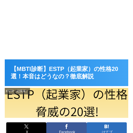
【MBTI診断】ESTP（起業家）の性格20
選！本音はどうなの？徹底解説
ESTP（起業家）
X
Facebook
はてブ