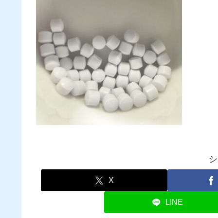
シ
X
LINE