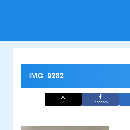
IMG_9282
X
Facebook