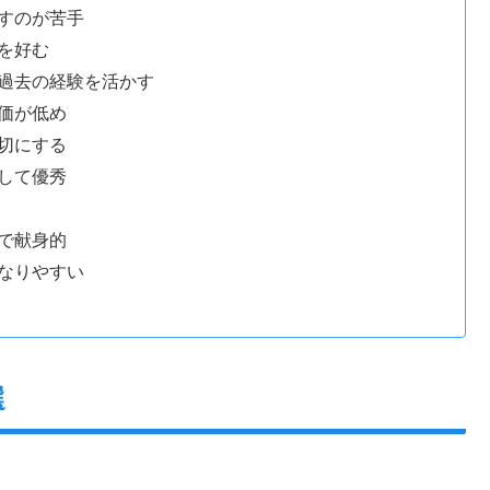
出すのが苦手
境を好む
く過去の経験を活かす
評価が低め
大切にする
として優秀
途で献身的
になりやすい
選