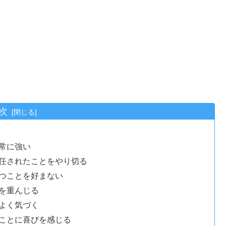
次
非常に強い
く任されたことをやり切る
立つことを好まない
統を重んじる
によく気づく
つことに喜びを感じる