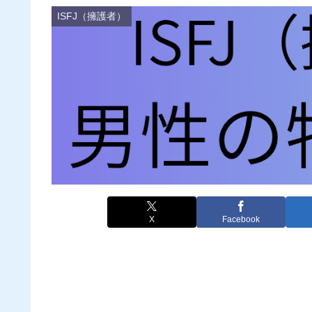
ISFJ（擁護者）
X
Facebook