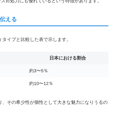
レス対処力にも優れているという特徴があります。
で伝える
ティタイプと比較した表で示します。
日本における割合
約3〜5％
約10〜12％
あり、その希少性が個性として大きな魅力になりうるの