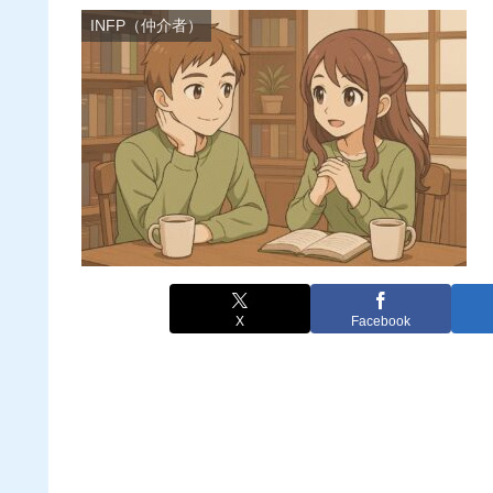
INFP（仲介者）
X
Facebook