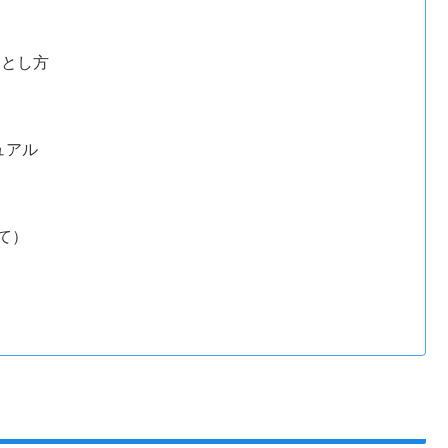
落とし方
ュアル
て）
に