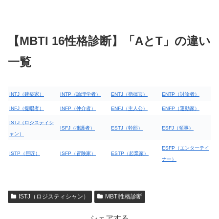
【MBTI 16性格診断】「AとT」の違い
一覧
INTJ（建築家）
INTP（論理学者）
ENTJ（指揮官）
ENTP（討論者）
INFJ（提唱者）
INFP（仲介者）
ENFJ（主人公）
ENFP（運動家）
ISTJ（ロジスティシ
ISFJ（擁護者）
ESTJ（幹部）
ESFJ（領事）
ャン）
ESFP（エンターテイ
ISTP（巨匠）
ISFP（冒険家）
ESTP（起業家）
ナー）
ISTJ（ロジスティシャン）
MBTI性格診断
シェアする