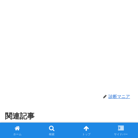
診断マニア
関連記事
【MBTI診断】INFP（仲介者）男
ホーム
検索
トップ
サイドバー
INFP（仲介者）