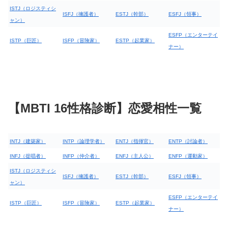
ISTJ（ロジスティシ
ISFJ（擁護者）
ESTJ（幹部）
ESFJ（領事）
ャン）
ESFP（エンターテイ
ISTP（巨匠）
ISFP（冒険家）
ESTP（起業家）
ナー）
【MBTI 16性格診断】恋愛相性一覧
INTJ（建築家）
INTP（論理学者）
ENTJ（指揮官）
ENTP（討論者）
INFJ（提唱者）
INFP（仲介者）
ENFJ（主人公）
ENFP（運動家）
ISTJ（ロジスティシ
ISFJ（擁護者）
ESTJ（幹部）
ESFJ（領事）
ャン）
ESFP（エンターテイ
ISTP（巨匠）
ISFP（冒険家）
ESTP（起業家）
ナー）