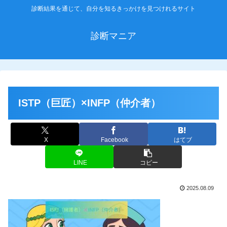
診断結果を通じて、自分を知るきっかけを見つけれるサイト
診断マニア
ISTP（巨匠）×INFP（仲介者）
X
Facebook
はてブ
LINE
コピー
2025.08.09